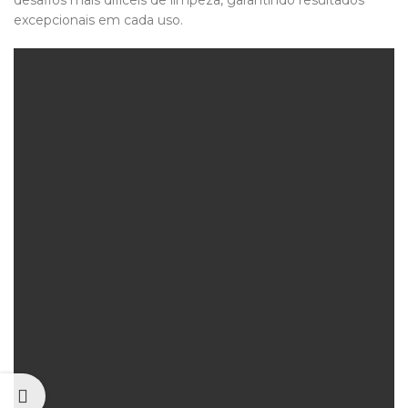
desafios mais difíceis de limpeza, garantindo resultados
excepcionais em cada uso.