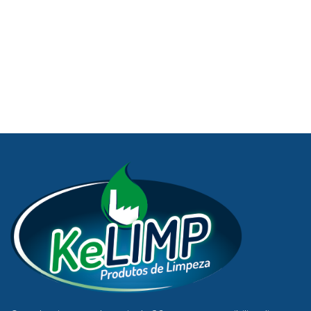
gorduras em roupas, pisos,
carpetes, tapetes, cortinas e
estofados.
Kelimp é eficiente e de alta
qualidade, com produtos de
limpeza que faltava na sua
casa!