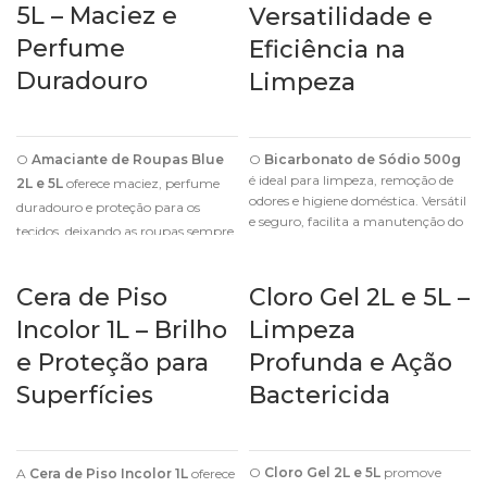
5L – Maciez e
Versatilidade e
Perfume
Eficiência na
Duradouro
Limpeza
O
Amaciante de Roupas Blue
O
Bicarbonato de Sódio 500g
é ideal para limpeza, remoção de
2L e 5L
oferece maciez, perfume
odores e higiene doméstica. Versátil
duradouro e proteção para os
e seguro, facilita a manutenção do
tecidos, deixando as roupas sempre
lar com eficiência.
suaves e fáceis de passar.
Cera de Piso
Cloro Gel 2L e 5L –
Incolor 1L – Brilho
Limpeza
e Proteção para
Profunda e Ação
Superfícies
Bactericida
O
Cloro Gel 2L e 5L
promove
A
Cera de Piso Incolor 1L
oferece