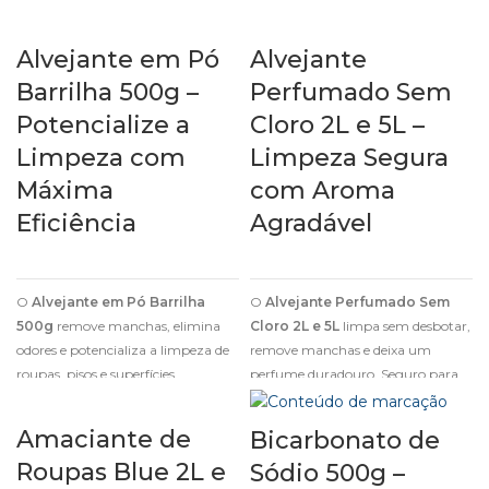
móveis e vidros.
Alvejante em Pó
Alvejante
Barrilha 500g –
Perfumado Sem
Potencialize a
Cloro 2L e 5L –
Limpeza com
Limpeza Segura
Máxima
com Aroma
Eficiência
Agradável
O
Alvejante em Pó Barrilha
O
Alvejante Perfumado Sem
500g
remove manchas, elimina
Cloro 2L e 5L
limpa sem desbotar,
odores e potencializa a limpeza de
remove manchas e deixa um
roupas, pisos e superfícies,
perfume duradouro. Seguro para
garantindo brilho e higiene.
roupas, pisos e superfícies.
Amaciante de
Bicarbonato de
Roupas Blue 2L e
Sódio 500g –