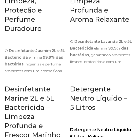
Limpeza,
Limpeza
Proteção e
Profunda e
Perfume
Aroma Relaxante
Duradouro
O
Desinfetante Lavanda 2L e 5L
Bactericida
elimina
99,9% das
O
Desinfetante Jasmim 2L e 5L
bactérias
, garantindo ambientes
Bactericida
elimina
99,9% das
limpos, protegidos e com um
bactérias
, higieniza e perfuma
perfume relaxante de lavanda.
ambientes com um aroma floral
sofisticado e duradouro.
Desinfetante
Detergente
Marine 2L e 5L
Neutro Líquido –
Bactericida –
5 Litros
Limpeza
Profunda e
Detergente Neutro Líquido
Frescor Marinho
5 Litros Kelimp