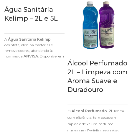
Água Sanitária
Kelimp – 2L e 5L
A
Água Sanitária Kelimp
desinfeta, elimina bactérias e
remove odores, atendendo às
normas da
ANVISA
. Disponível em
Álcool Perfumado
embalagens de
2L e 5L
.
2L – Limpeza com
Aroma Suave e
Duradouro
O
Álcool Perfumado 2L
limpa
com eficiência, tem secagem
rápida e deixa um perfume
duradouro. Perfeito para pisos,