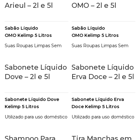
permitindo, inclusive, apoio
limpeza em geral, ele atua
Arieul – 2l e 5l
OMO – 2l e 5l
nas suas tarefas mais difíceis
na remoção de manchas de
por toda a casa.
gorduras em roupas, pisos,
carpetes, tapetes, cortinas e
Embalagem: 5 Litros
Sabão Líquido
Sabão Líquido
estofados.
OMO Kelimp 5 Litros
OMO Kelimp 5 Litros
Kelimp é eficiente e de alta
Suas Roupas Limpas Sem
Suas Roupas Limpas Sem
qualidade, com produtos de
Precisar Esfregar. Enxague
Precisar Esfregar. Enxague
limpeza que faltava na sua
Uma vez e Economize
Uma vez e Economize
casa!
Sabonete Líquido
Sabonete Líquido
Água. Conheça Agora!
Água. Conheça Agora!
Dove – 2l e 5l
Erva Doce – 2l e 5l
Sabonete Líquido Dove
Sabonete Líquido Erva
Kelimp 5 Litros
Doce Kelimp 5 Litros
Utilizado para uso doméstico
Utilizado para uso doméstico
e profissional, para salões,
e profissional, para salões,
escritórios ou
escritórios ou
Shampoo Para
Tira Manchas em
restaurantes. O Sabonete
restaurantes. O Sabonete