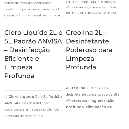
limpeza profunda, desinfecção
brilho duradouro, proteção e
eficaz e remoção de mofo. Sua
resistência para pisos, preservando
fórmula em gel garante maior
sua aparência original sem alterar
aderência e eficiência.
a cor.
Cloro Líquido 2L e
Creolina 2L –
5L Padrão ANVISA
Desinfetante
– Desinfecção
Poderoso para
Eficiente e
Limpeza
Limpeza
Profunda
Profunda
A
Creolina 2L e 5L
é um
desinfetante concentrado de alta
O
Cloro Líquido 2L e 5L Padrão
eficiência para
higienização
ANVISA
é um desinfetante
profunda, eliminação de
poderoso para limpeza profunda,
odores fortes e controle de
remoção de manchas e
pragas
.
higienização eficaz de ambientes e
superfícies.