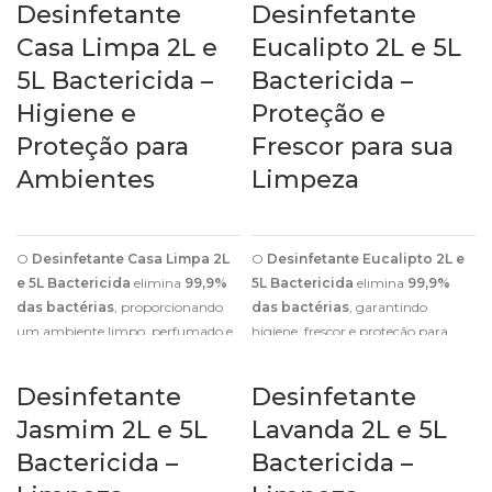
Desinfetante
Desinfetante
Casa Limpa 2L e
Eucalipto 2L e 5L
5L Bactericida –
Bactericida –
Higiene e
Proteção e
Proteção para
Frescor para sua
Ambientes
Limpeza
O
Desinfetante Casa Limpa 2L
O
Desinfetante Eucalipto 2L e
e 5L Bactericida
elimina
99,9%
5L Bactericida
elimina
99,9%
das bactérias
, proporcionando
das bactérias
, garantindo
um ambiente limpo, perfumado e
higiene, frescor e proteção para
seguro para o dia a dia.
diversos ambientes.
Desinfetante
Desinfetante
Jasmim 2L e 5L
Lavanda 2L e 5L
Bactericida –
Bactericida –