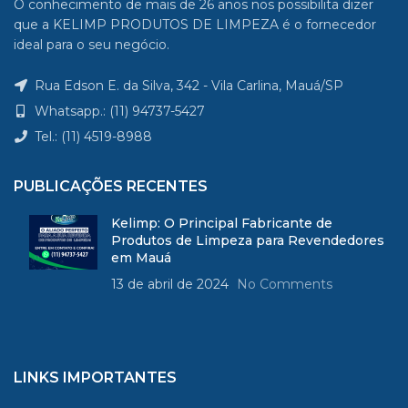
O conhecimento de mais de 26 anos nos possibilita dizer
por toda a casa.
que a KELIMP PRODUTOS DE LIMPEZA é o fornecedor
ideal para o seu negócio.
Embalagem: 5 Litros
Rua Edson E. da Silva, 342 - Vila Carlina, Mauá/SP
Whatsapp.: (11) 94737-5427
Tel.: (11) 4519-8988
PUBLICAÇÕES RECENTES
Kelimp: O Principal Fabricante de
Produtos de Limpeza para Revendedores
em Mauá
13 de abril de 2024
No Comments
LINKS IMPORTANTES