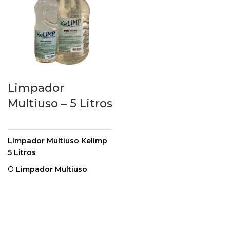
Limpador
Multiuso – 5 Litros
Limpador Multiuso Kelimp
5 Litros
O
Limpador Multiuso
Kelimp
, proporciona
facilidade na faxina do dia á
dia, pois limpa e
desengordura as superfícies
em geral deixando a sua