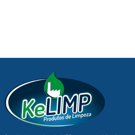
casa com um suave
perfume de lavanda. É
indicado para limpeza da
cozinha, banheiro, azulejos,
plásticos e esmaltados,
fogões, geladeiras e
superfícies laváveis. Remove
graxas, gorduras, riscos de
lápis, marcas de dedo e
saltos.
Os Limpadores Multiuso
Kelimp
são os seus mais
fiéis companheiros nas
limpezas diárias, fazendo o
trabalho prático de deixar
superfícies rapidamente
limpas e perfumadas,
permitindo, inclusive, apoio
nas suas tarefas mais difíceis