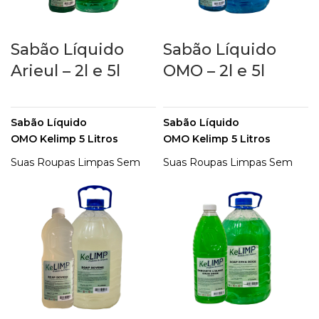
Kelimp é eficiente e de alta
qualidade, com produtos de
Sabão Líquido
Sabão Líquido
limpeza que faltava na sua
Arieul – 2l e 5l
OMO – 2l e 5l
casa!
Sabão Líquido
Sabão Líquido
OMO Kelimp 5 Litros
OMO Kelimp 5 Litros
Suas Roupas Limpas Sem
Suas Roupas Limpas Sem
Precisar Esfregar. Enxague
Precisar Esfregar. Enxague
Uma vez e Economize
Uma vez e Economize
Água. Conheça Agora!
Água. Conheça Agora!