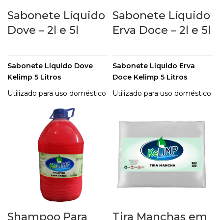
Sabonete Líquido
Sabonete Líquido
Dove – 2l e 5l
Erva Doce – 2l e 5l
Sabonete Líquido Dove
Sabonete Líquido Erva
Kelimp 5 Litros
Doce Kelimp 5 Litros
Utilizado para uso doméstico
Utilizado para uso doméstico
e profissional, para salões,
e profissional, para salões,
escritórios ou
escritórios ou
restaurantes. O Sabonete
restaurantes. O Sabonete
Líquido Kelimp é de extrema
Líquido Kelimp é de extrema
qualidade. Possui aroma
qualidade. Possui aroma
suave, ação amaciante e
suave, ação amaciante e
poder de limpeza, podendo
poder de limpeza, podendo
ser utilizado em qualquer
ser utilizado em qualquer
tipo de saboneteira para
tipo de saboneteira para
líquidos.
líquidos.
Shampoo Para
Tira Manchas em