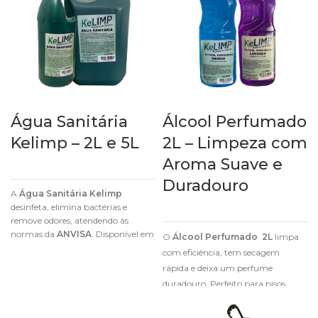
Água Sanitária
Álcool Perfumado
Kelimp – 2L e 5L
2L – Limpeza com
Aroma Suave e
Duradouro
A
Água Sanitária Kelimp
desinfeta, elimina bactérias e
remove odores, atendendo às
normas da
ANVISA
. Disponível em
O
Álcool Perfumado 2L
limpa
embalagens de
2L e 5L
.
com eficiência, tem secagem
rápida e deixa um perfume
duradouro. Perfeito para pisos,
móveis e vidros.