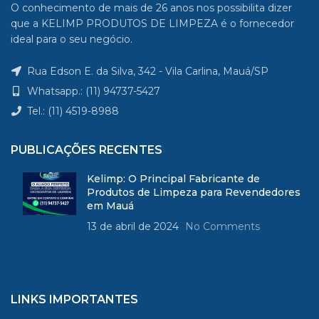
O conhecimento de mais de 26 anos nos possibilita dizer
contaminar o alimento. O
que a KELIMP PRODUTOS DE LIMPEZA é o fornecedor
mesmo ocorre com os
ideal para o seu negócio.
fragmentos da palha de aço
que soltam durante o
Rua Edson E. da Silva, 342 - Vila Carlina, Mauá/SP
processo de limpeza
Whatsapp.: (11) 94737-5427
Tel.: (11) 4519-8988
PUBLICAÇÕES RECENTES
Kelimp: O Principal Fabricante de
Produtos de Limpeza para Revendedores
em Mauá
13 de abril de 2024
No Comments
LINKS IMPORTANTES