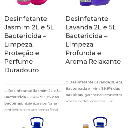
Desinfetante
Desinfetante
Jasmim 2L e 5L
Lavanda 2L e 5L
Bactericida –
Bactericida –
Limpeza,
Limpeza
Proteção e
Profunda e
Perfume
Aroma Relaxante
Duradouro
O
Desinfetante Lavanda 2L e 5L
Bactericida
elimina
99,9% das
O
Desinfetante Jasmim 2L e 5L
bactérias
, garantindo ambientes
Bactericida
elimina
99,9% das
limpos, protegidos e com um
bactérias
, higieniza e perfuma
perfume relaxante de lavanda.
ambientes com um aroma floral
sofisticado e duradouro.