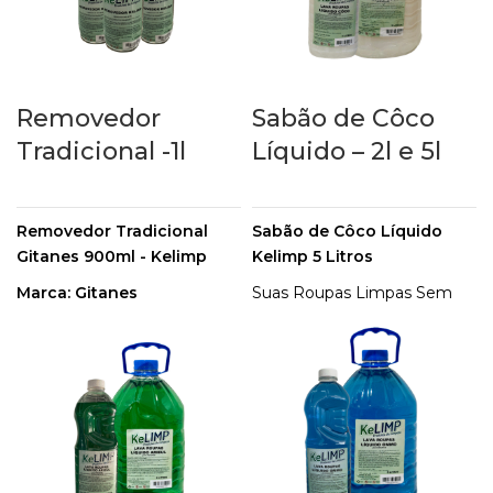
nas suas tarefas mais difíceis
dar brilho para suas louças e
por toda a casa.
utensílios de cozinha.
Embalagem: 5 Litros
Removedor
Sabão de Côco
Tradicional -1l
Líquido – 2l e 5l
Removedor Tradicional
Sabão de Côco Líquido
Gitanes 900ml - Kelimp
Kelimp 5 Litros
Marca: Gitanes
Suas Roupas Limpas Sem
Precisar Esfregar. Enxague
Capacidade: 900ml
Uma vez e Economize
O Removedor Kelimp é para
Água. Conheça Agora!
limpeza em geral, ele atua
na remoção de manchas de
gorduras em roupas, pisos,
carpetes, tapetes, cortinas e
estofados.