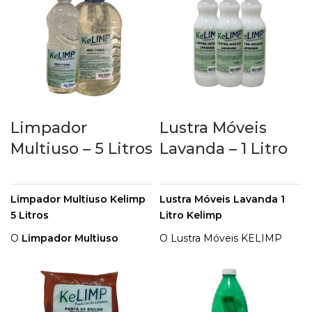
remoção de manchas e higienizar
esse tipo de superfície sem danificá-
la.
Limpador
Lustra Móveis
Multiuso – 5 Litros
Lavanda – 1 Litro
Limpador Multiuso Kelimp
Lustra Móveis Lavanda 1
5 Litros
Litro Kelimp
O
Limpador Multiuso
O Lustra Móveis KELIMP
Kelimp
, proporciona
Lavanda, possui agradável
facilidade na faxina do dia á
perfume e contém um
dia, pois limpa e
brilho exclusivo, deixando
desengordura as superfícies
uma fina película nos