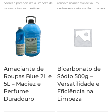
odores e potencializa a limpeza de
remove manchas e deixa um
roupas, pisos e superfícies,
perfume duradouro. Seguro para
garantindo brilho e higiene.
roupas, pisos e superfícies.
Amaciante de
Bicarbonato de
Roupas Blue 2L e
Sódio 500g –
5L – Maciez e
Versatilidade e
Perfume
Eficiência na
Duradouro
Limpeza