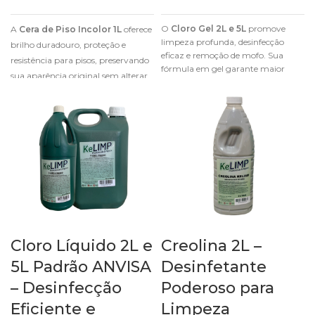
O
Cloro Gel 2L e 5L
promove
A
Cera de Piso Incolor 1L
oferece
limpeza profunda, desinfecção
brilho duradouro, proteção e
eficaz e remoção de mofo. Sua
resistência para pisos, preservando
fórmula em gel garante maior
sua aparência original sem alterar
aderência e eficiência.
a cor.
Cloro Líquido 2L e
Creolina 2L –
5L Padrão ANVISA
Desinfetante
– Desinfecção
Poderoso para
Eficiente e
Limpeza