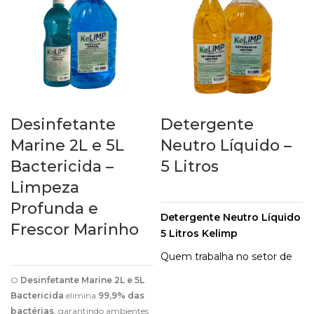
Desinfetante
Detergente
Marine 2L e 5L
Neutro Líquido –
Bactericida –
5 Litros
Limpeza
Profunda e
Detergente Neutro Líquido
Frescor Marinho
5 Litros Kelimp
Quem trabalha no setor de
limpeza ou é dona de casa
O
Desinfetante Marine 2L e 5L
certamente já ouviu falar
Bactericida
elimina
99,9% das
sobre o detergente neutro.
bactérias
, garantindo ambientes