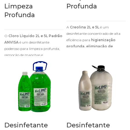
Limpeza
Profunda
Profunda
A
Creolina 2L e 5L
é um
desinfetante concentrado de alta
O
Cloro Líquido 2L e 5L Padrão
eficiência para
higienização
ANVISA
é um desinfetante
profunda, eliminação de
poderoso para limpeza profunda,
odores fortes e controle de
remoção de manchas e
pragas
.
higienização eficaz de ambientes e
superfícies.
Desinfetante
Desinfetante