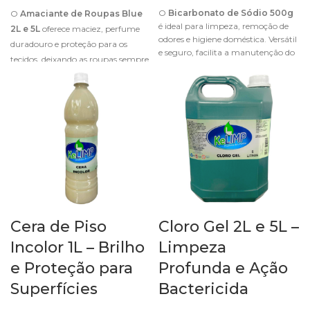
O
Bicarbonato de Sódio 500g
O
Amaciante de Roupas Blue
é ideal para limpeza, remoção de
2L e 5L
oferece maciez, perfume
odores e higiene doméstica. Versátil
duradouro e proteção para os
e seguro, facilita a manutenção do
tecidos, deixando as roupas sempre
lar com eficiência.
suaves e fáceis de passar.
Cera de Piso
Cloro Gel 2L e 5L –
Incolor 1L – Brilho
Limpeza
e Proteção para
Profunda e Ação
Superfícies
Bactericida