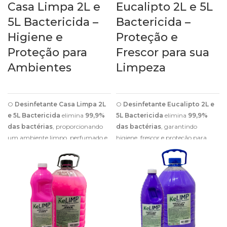
Casa Limpa 2L e
Eucalipto 2L e 5L
5L Bactericida –
Bactericida –
Higiene e
Proteção e
Proteção para
Frescor para sua
Ambientes
Limpeza
O
Desinfetante Casa Limpa 2L
O
Desinfetante Eucalipto 2L e
e 5L Bactericida
elimina
99,9%
5L Bactericida
elimina
99,9%
das bactérias
, proporcionando
das bactérias
, garantindo
um ambiente limpo, perfumado e
higiene, frescor e proteção para
seguro para o dia a dia.
diversos ambientes.