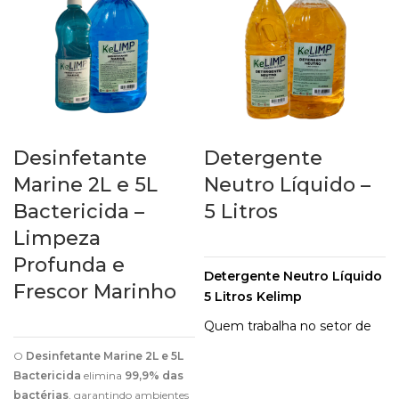
Desinfetante
Detergente
Marine 2L e 5L
Neutro Líquido –
Bactericida –
5 Litros
Limpeza
Profunda e
Detergente Neutro Líquido
Frescor Marinho
5 Litros Kelimp
Quem trabalha no setor de
limpeza ou é dona de casa
O
Desinfetante Marine 2L e 5L
certamente já ouviu falar
Bactericida
elimina
99,9% das
sobre o detergente neutro.
bactérias
, garantindo ambientes