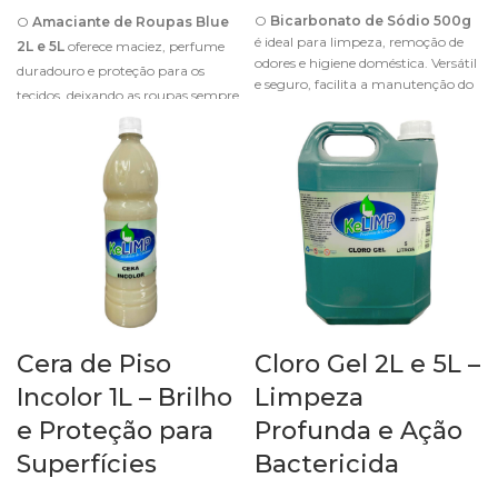
O
Bicarbonato de Sódio 500g
O
Amaciante de Roupas Blue
é ideal para limpeza, remoção de
2L e 5L
oferece maciez, perfume
odores e higiene doméstica. Versátil
duradouro e proteção para os
e seguro, facilita a manutenção do
tecidos, deixando as roupas sempre
lar com eficiência.
suaves e fáceis de passar.
Cera de Piso
Cloro Gel 2L e 5L –
Incolor 1L – Brilho
Limpeza
e Proteção para
Profunda e Ação
Superfícies
Bactericida