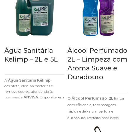
Água Sanitária
Álcool Perfumado
Kelimp – 2L e 5L
2L – Limpeza com
Aroma Suave e
Duradouro
A
Água Sanitária Kelimp
desinfeta, elimina bactérias e
remove odores, atendendo às
normas da
ANVISA
. Disponível em
O
Álcool Perfumado 2L
limpa
embalagens de
2L e 5L
.
com eficiência, tem secagem
rápida e deixa um perfume
duradouro. Perfeito para pisos,
móveis e vidros.