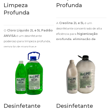
Limpeza
Profunda
Profunda
A
Creolina 2L e 5L
é um
desinfetante concentrado de alta
O
Cloro Líquido 2L e 5L Padrão
eficiência para
higienização
ANVISA
é um desinfetante
profunda, eliminação de
poderoso para limpeza profunda,
odores fortes e controle de
remoção de manchas e
pragas
.
higienização eficaz de ambientes e
superfícies.
Desinfetante
Desinfetante