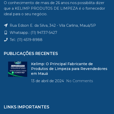
O conhecimento de mais de 26 anos nos possibilita dizer
contaminar o alimento. O
que a KELIMP PRODUTOS DE LIMPEZA é o fornecedor
mesmo ocorre com os
ideal para o seu negócio.
fragmentos da palha de aço
que soltam durante o
Rua Edson E. da Silva, 342 - Vila Carlina, Mauá/SP
processo de limpeza
Whatsapp.: (11) 94737-5427
Tel.: (11) 4519-8988
PUBLICAÇÕES RECENTES
Kelimp: O Principal Fabricante de
Produtos de Limpeza para Revendedores
em Mauá
13 de abril de 2024
No Comments
LINKS IMPORTANTES