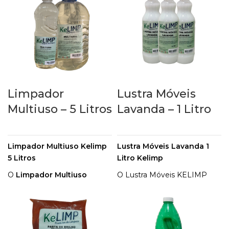
remoção de manchas e higienizar
esse tipo de superfície sem danificá-
la.
Limpador
Lustra Móveis
Multiuso – 5 Litros
Lavanda – 1 Litro
Limpador Multiuso Kelimp
Lustra Móveis Lavanda 1
5 Litros
Litro Kelimp
O
Limpador Multiuso
O Lustra Móveis KELIMP
Kelimp
, proporciona
Lavanda, possui agradável
facilidade na faxina do dia á
perfume e contém um
dia, pois limpa e
brilho exclusivo, deixando
desengordura as superfícies
uma fina película nos