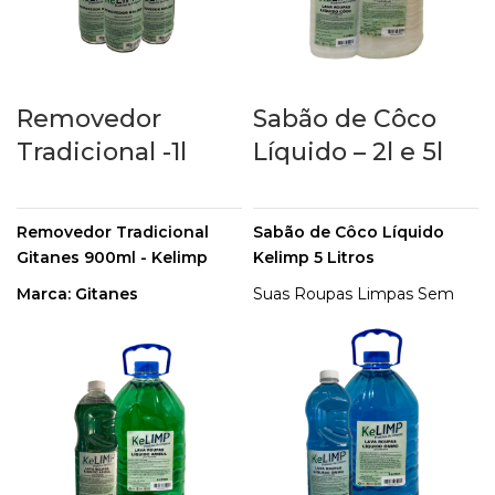
nas suas tarefas mais difíceis
dar brilho para suas louças e
por toda a casa.
utensílios de cozinha.
Embalagem: 5 Litros
Removedor
Sabão de Côco
Tradicional -1l
Líquido – 2l e 5l
Removedor Tradicional
Sabão de Côco Líquido
Gitanes 900ml - Kelimp
Kelimp 5 Litros
Marca: Gitanes
Suas Roupas Limpas Sem
Precisar Esfregar. Enxague
Capacidade: 900ml
Uma vez e Economize
O Removedor Kelimp é para
Água. Conheça Agora!
limpeza em geral, ele atua
na remoção de manchas de
gorduras em roupas, pisos,
carpetes, tapetes, cortinas e
estofados.