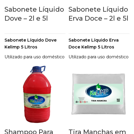
Sabonete Líquido
Sabonete Líquido
Dove – 2l e 5l
Erva Doce – 2l e 5l
Sabonete Líquido Dove
Sabonete Líquido Erva
Kelimp 5 Litros
Doce Kelimp 5 Litros
Utilizado para uso doméstico
Utilizado para uso doméstico
e profissional, para salões,
e profissional, para salões,
escritórios ou
escritórios ou
restaurantes. O Sabonete
restaurantes. O Sabonete
Líquido Kelimp é de extrema
Líquido Kelimp é de extrema
qualidade. Possui aroma
qualidade. Possui aroma
suave, ação amaciante e
suave, ação amaciante e
poder de limpeza, podendo
poder de limpeza, podendo
ser utilizado em qualquer
ser utilizado em qualquer
tipo de saboneteira para
tipo de saboneteira para
líquidos.
líquidos.
Shampoo Para
Tira Manchas em