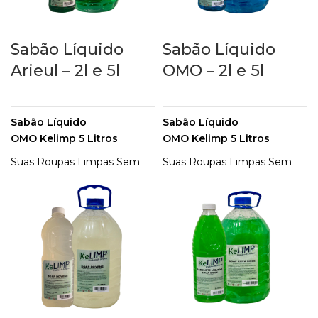
Kelimp é eficiente e de alta
qualidade, com produtos de
Sabão Líquido
Sabão Líquido
limpeza que faltava na sua
Arieul – 2l e 5l
OMO – 2l e 5l
casa!
Sabão Líquido
Sabão Líquido
OMO Kelimp 5 Litros
OMO Kelimp 5 Litros
Suas Roupas Limpas Sem
Suas Roupas Limpas Sem
Precisar Esfregar. Enxague
Precisar Esfregar. Enxague
Uma vez e Economize
Uma vez e Economize
Água. Conheça Agora!
Água. Conheça Agora!