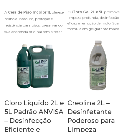
O
Cloro Gel 2L e 5L
promove
A
Cera de Piso Incolor 1L
oferece
limpeza profunda, desinfecção
brilho duradouro, proteção e
eficaz e remoção de mofo. Sua
resistência para pisos, preservando
fórmula em gel garante maior
sua aparência original sem alterar
aderência e eficiência.
a cor.
Cloro Líquido 2L e
Creolina 2L –
5L Padrão ANVISA
Desinfetante
– Desinfecção
Poderoso para
Eficiente e
Limpeza