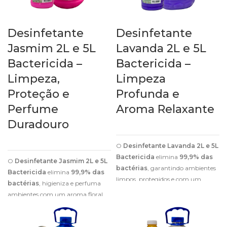
Desinfetante
Desinfetante
Jasmim 2L e 5L
Lavanda 2L e 5L
Bactericida –
Bactericida –
Limpeza,
Limpeza
Proteção e
Profunda e
Perfume
Aroma Relaxante
Duradouro
O
Desinfetante Lavanda 2L e 5L
Bactericida
elimina
99,9% das
O
Desinfetante Jasmim 2L e 5L
bactérias
, garantindo ambientes
Bactericida
elimina
99,9% das
limpos, protegidos e com um
bactérias
, higieniza e perfuma
perfume relaxante de lavanda.
ambientes com um aroma floral
sofisticado e duradouro.