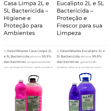
Casa Limpa 2L e
Eucalipto 2L e 5L
5L Bactericida –
Bactericida –
Higiene e
Proteção e
Proteção para
Frescor para sua
Ambientes
Limpeza
O
Desinfetante Casa Limpa 2L
O
Desinfetante Eucalipto 2L e
e 5L Bactericida
elimina
99,9%
5L Bactericida
elimina
99,9%
das bactérias
, proporcionando
das bactérias
, garantindo
um ambiente limpo, perfumado e
higiene, frescor e proteção para
seguro para o dia a dia.
diversos ambientes.