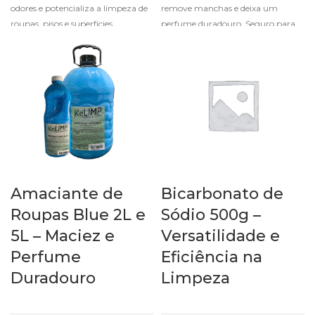
odores e potencializa a limpeza de
remove manchas e deixa um
roupas, pisos e superfícies,
perfume duradouro. Seguro para
garantindo brilho e higiene.
roupas, pisos e superfícies.
Amaciante de
Bicarbonato de
Roupas Blue 2L e
Sódio 500g –
5L – Maciez e
Versatilidade e
Perfume
Eficiência na
Duradouro
Limpeza