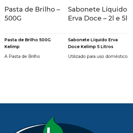
Pasta de Brilho –
Sabonete Líquido
500G
Erva Doce – 2l e 5l
Pasta de Brilho 500G
Sabonete Líquido Erva
Kelimp
Doce Kelimp 5 Litros
A Pasta de Brilho
Utilizado para uso doméstico
Kelimp simplifica a tarefa de
e profissional, para salões,
deixar talheres, panelas e
escritórios ou
copos muito mais brilhantes!
restaurantes. O Sabonete
Com a pasta de brilho
Líquido Kelimp é de extrema
Kelimp você consegue ainda
qualidade. Possui aroma
mais eficiencia para limpar e
suave, ação amaciante e
dar brilho para suas louças e
poder de limpeza, podendo
utensílios de cozinha.
ser utilizado em qualquer
tipo de saboneteira para
líquidos.