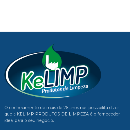
especialmente para facilitar a
O Removedor Kelimp é para
remoção de manchas e higienizar
limpeza em geral, ele atua
esse tipo de superfície sem danificá-
na remoção de manchas de
la.
gorduras em roupas, pisos,
carpetes, tapetes, cortinas e
estofados.
Kelimp é eficiente e de alta
qualidade, com produtos de
limpeza que faltava na sua
casa!
O conhecimento de mais de 26 anos nos possibilita dizer
que a KELIMP PRODUTOS DE LIMPEZA é o fornecedor
ideal para o seu negócio.